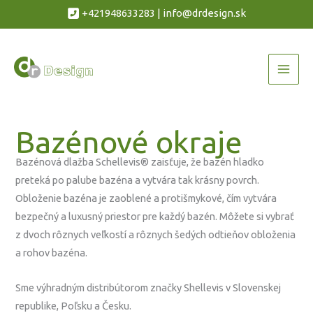
Preskočiť
+
421948633283
|
info@drdesign.sk
na
obsah
Bazénové okraje
Bazénová dlažba Schellevis® zaisťuje, že bazén hladko
preteká po palube bazéna a vytvára tak krásny povrch.
Obloženie bazéna je zaoblené a protišmykové, čím vytvára
bezpečný a luxusný priestor pre každý bazén. Môžete si vybrať
z dvoch rôznych veľkostí a rôznych šedých odtieňov obloženia
a rohov bazéna.
Sme výhradným distribútorom značky Shellevis v Slovenskej
republike, Poľsku a Česku.