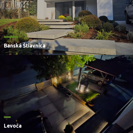
Banská Štiavnica
Levoča