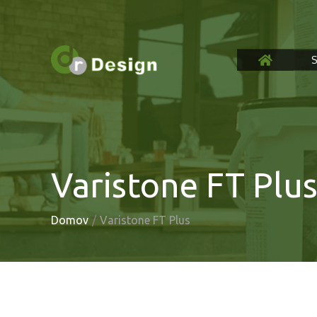
Preskočiť
na
obsah
Varistone FT Plu
Domov
Varistone FT Plus