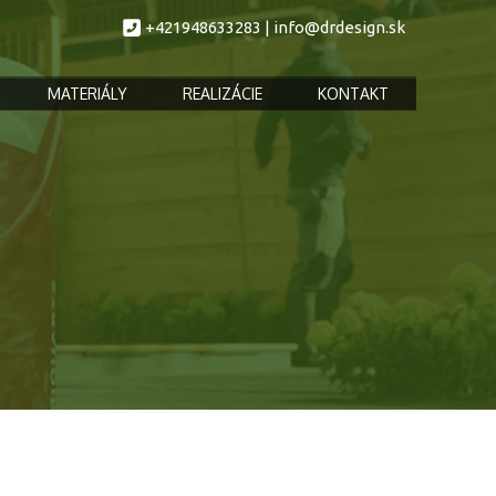
+
421948633283
|
info@drdesign.sk
MATERIÁLY
REALIZÁCIE
KONTAKT