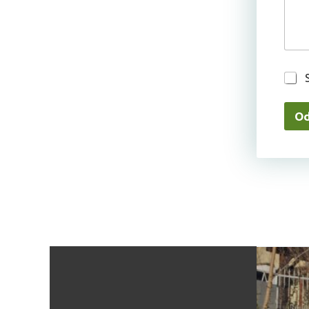
G
D
P
R
Od
*