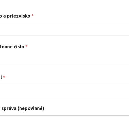
 a priezvisko
*
fónne číslo
*
il
*
 správa (nepovinné)