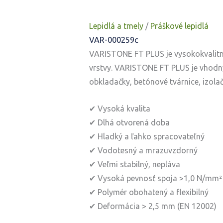
Lepidlá a tmely
/
Práškové lepidlá
VAR-000259c
VARISTONE FT PLUS je vysokokvalitné
vrstvy. VARISTONE FT PLUS je vhodn
obkladačky, betónové tvárnice, izolač
✔ Vysoká kvalita
✔ Dlhá otvorená doba
✔ Hladký a ľahko spracovateľný
✔ Vodotesný a mrazuvzdorný
✔ Veľmi stabilný, nepláva
✔ Vysoká pevnosť spoja >1,0 N/mm²
✔ Polymér obohatený a flexibilný
✔ Deformácia > 2,5 mm (EN 12002)