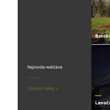
Banská
Najnovšie realizácie
Zobraziť všetky >
Levoč