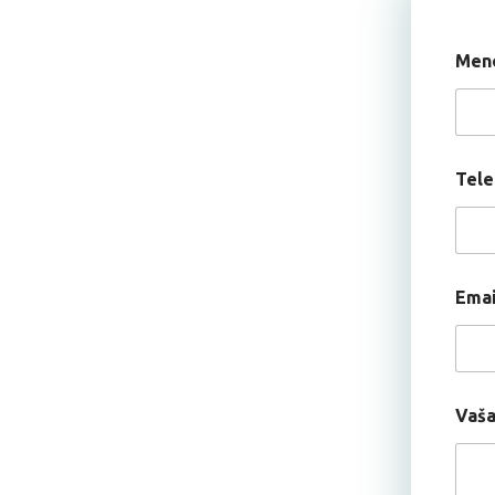
Meno
Tele
Ema
Vaša