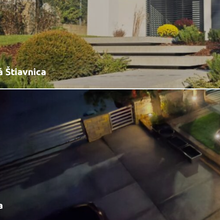
 Štiavnica
a