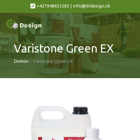
Preskočiť
+
421948633283
|
info@drdesign.sk
na
obsah
Varistone Green EX
Domov
Varistone Green EX