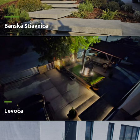
Banská Štiavnica
Levoča