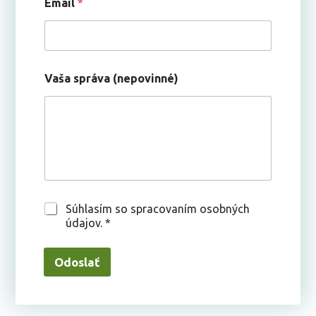
Email
*
Vaša správa (nepovinné)
G
Súhlasím so spracovaním osobných
D
údajov. *
P
R
*
Odoslať